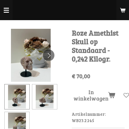
Ga
direct
naar
de
Roze Amethist
hoofdinhoud
Skull op
Standaard -
0,242 Kilogr.
€ 70,00
In
winkelwagen
Artikelnummer:
WB23.2.145