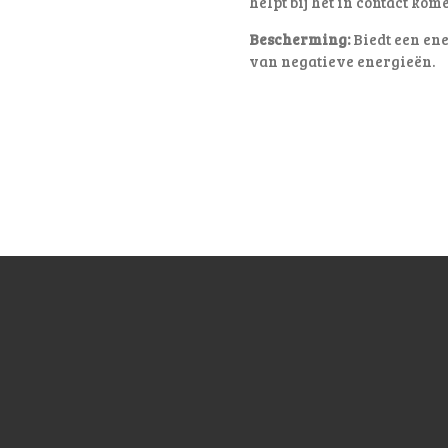
helpt bij het in contact kom
Bescherming:
Biedt een ene
van negatieve energieën.