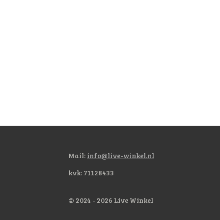
Mail:
info@live-winkel.nl
kvk: 71128433
© 2024 - 2026 Live Winkel