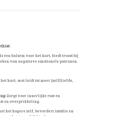
thist:
s een balsem voor het hart, biedt troost bij
breken van negatieve emotionele patronen
.
het hart, wat leidt tot meer (zelf)liefde,
ng:
Zorgt voor innerlijke rust en
st en overprikkeling.
t het hogere zelf, bevordert intuïtie en