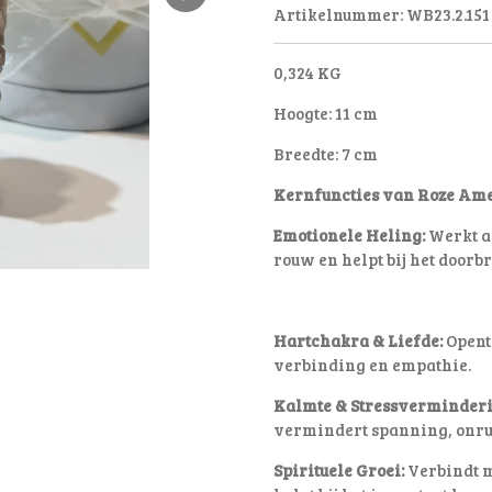
Artikelnummer:
WB23.2.151
0,324 KG
Hoogte: 11 cm
Breedte: 7 cm
Kernfuncties van Roze Ame
Emotionele Heling:
Werkt al
rouw en helpt bij het door
Hartchakra & Liefde:
Opent 
verbinding en empathie.
Kalmte & Stressverminderi
vermindert spanning, onru
Spirituele Groei:
Verbindt me