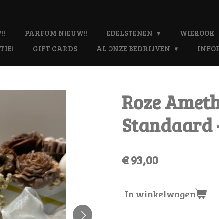
!!
PARFUM NIEUW!!
EDELSTENEN
WIEROOK
TIE!
GIFT CARDS
AL ONZE BEDRIJVEN
INFO
Roze Amethi
Standaard -
€ 93,00
In winkelwagen