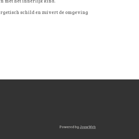
en met het innerlijk kind.
rgetisch schild en zuivert de omgeving
Powered by
JouwWeb