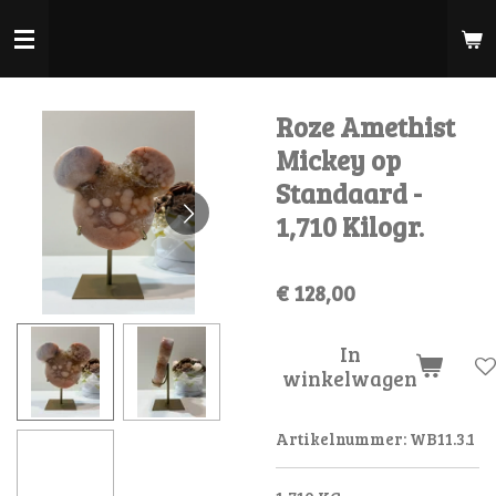
Ga
direct
naar
de
Roze Amethist
hoofdinhoud
Mickey op
Standaard -
1,710 Kilogr.
€ 128,00
In
winkelwagen
Artikelnummer:
WB11.3.1