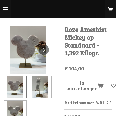
Ga
direct
naar
de
Roze Amethist
hoofdinhoud
Mickey op
Standaard -
1,392 Kilogr.
€ 104,00
In
winkelwagen
Artikelnummer:
WB11.2.3