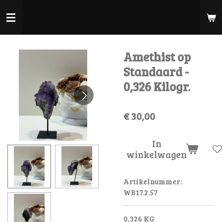
Ga
direct
naar
de
Amethist op
hoofdinhoud
Standaard -
0,326 Kilogr.
€ 30,00
In
winkelwagen
Artikelnummer:
WB17.2.57
0,326 KG