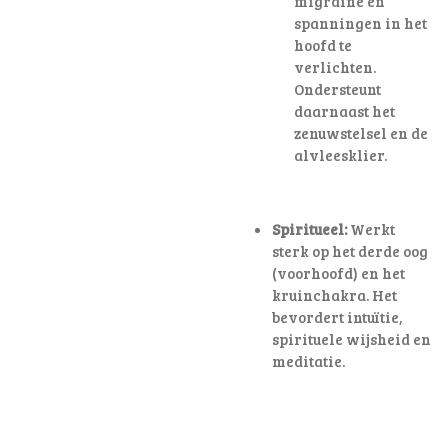
migraine en
spanningen in het
hoofd te
verlichten
.
Ondersteunt
daarnaast het
zenuwstelsel en de
alvleesklier.
Spiritueel:
Werkt
sterk op het derde oog
(voorhoofd) en het
kruinchakra. Het
bevordert intuïtie,
spirituele wijsheid en
meditatie.