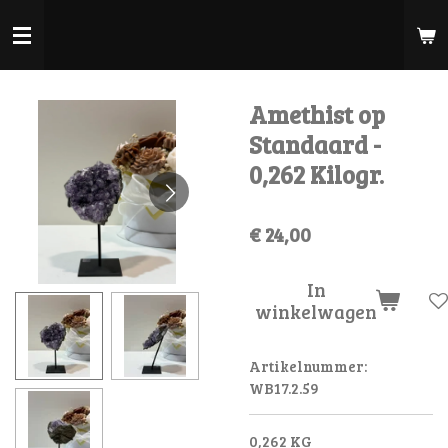
Ga
direct
naar
de
Amethist op
hoofdinhoud
Standaard -
0,262 Kilogr.
€ 24,00
In
winkelwagen
Artikelnummer:
WB17.2.59
0,262 KG