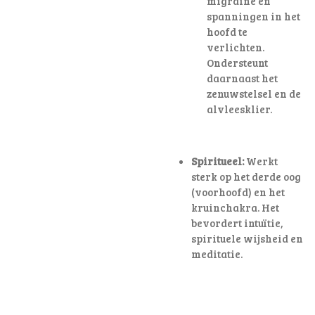
migraine en
spanningen in het
hoofd te
verlichten
.
Ondersteunt
daarnaast het
zenuwstelsel en de
alvleesklier.
Spiritueel:
Werkt
sterk op het derde oog
(voorhoofd) en het
kruinchakra. Het
bevordert intuïtie,
spirituele wijsheid en
meditatie.