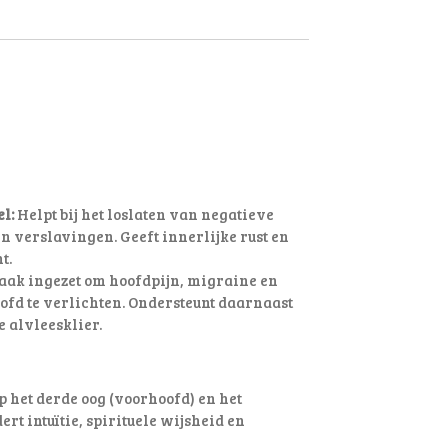
l:
Helpt bij het loslaten van negatieve
n verslavingen. Geeft innerlijke rust en
t.
ak ingezet om hoofdpijn, migraine en
ofd te verlichten
. Ondersteunt daarnaast
e alvleesklier.
p het derde oog (voorhoofd) en het
rt intuïtie, spirituele wijsheid en