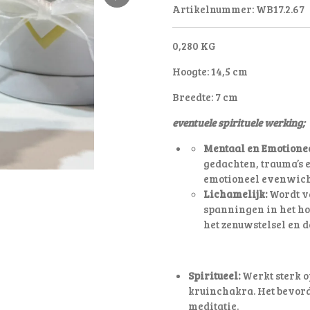
Artikelnummer:
WB17.2.67
0,280 KG
Hoogte: 14,5 cm
Breedte: 7 cm
eventuele spirituele werking;
Mentaal en Emotionee
gedachten, trauma’s e
emotioneel evenwich
Lichamelijk:
Wordt va
spanningen in het ho
het zenuwstelsel en d
Spiritueel:
Werkt sterk o
kruinchakra. Het bevorde
meditatie.