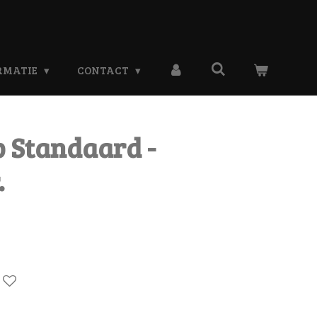
RMATIE
CONTACT
p Standaard -
.