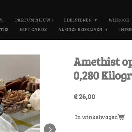
!!
PARFUM NIEUW!!
EDELSTENEN
WIEROOK
TIE!
GIFT CARDS
AL ONZE BEDRIJVEN
INFO
Amethist o
0,280 Kilogr
€ 26,00
In winkelwagen