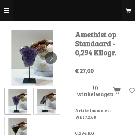
Ga
direct
naar
de
Amethist op
hoofdinhoud
Standaard -
0,294 Kilogr.
€ 27,00
In
winkelwagen
Artikelnummer:
WB17.2.68
0,294 KG