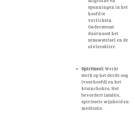
migraine en
spanningen in het
hoofd te
verlichten
.
Ondersteunt
daarnaast het
zenuwstelsel en de
alvleesklier.
Spiritueel:
Werkt
sterk op het derde oog
(voorhoofd) en het
kruinchakra. Het
bevordert intuïtie,
spirituele wijsheid en
meditatie.