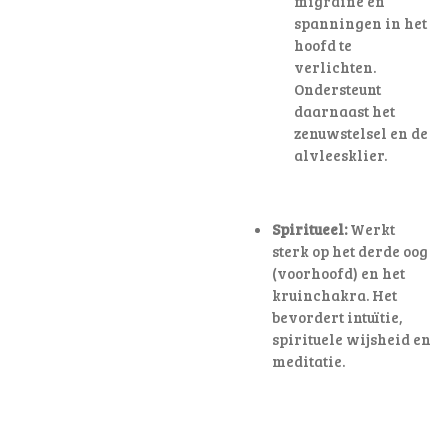
migraine en
spanningen in het
hoofd te
verlichten
.
Ondersteunt
daarnaast het
zenuwstelsel en de
alvleesklier.
Spiritueel:
Werkt
sterk op het derde oog
(voorhoofd) en het
kruinchakra. Het
bevordert intuïtie,
spirituele wijsheid en
meditatie.