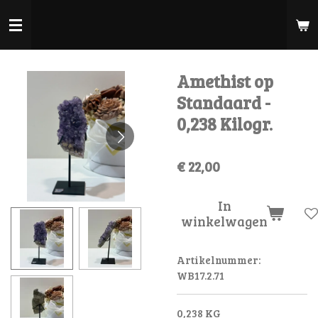
Ga
direct
naar
de
Amethist op
hoofdinhoud
Standaard -
0,238 Kilogr.
€ 22,00
In
winkelwagen
Artikelnummer:
WB17.2.71
0,238 KG