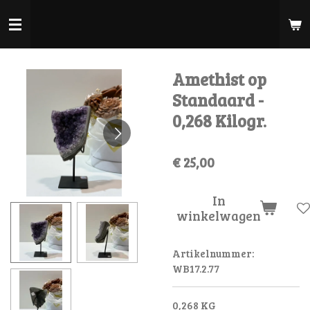
Ga
direct
naar
de
Amethist op
hoofdinhoud
Standaard -
0,268 Kilogr.
€ 25,00
In
winkelwagen
Artikelnummer:
WB17.2.77
0,268 KG