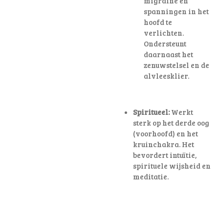
migraine en
spanningen in het
hoofd te
verlichten
.
Ondersteunt
daarnaast het
zenuwstelsel en de
alvleesklier.
Spiritueel:
Werkt
sterk op het derde oog
(voorhoofd) en het
kruinchakra. Het
bevordert intuïtie,
spirituele wijsheid en
meditatie.