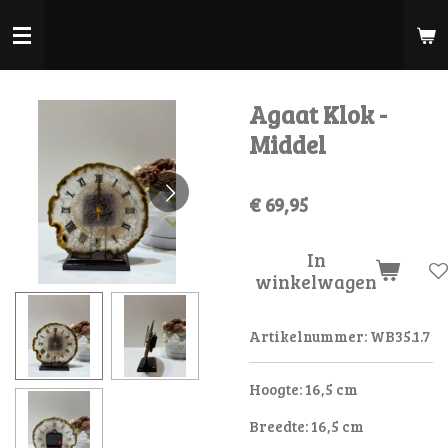
Ga
direct
naar
de
Agaat Klok -
hoofdinhoud
Middel
€ 69,95
In
winkelwagen
Artikelnummer:
WB35.1.7
Hoogte: 16,5 cm
Breedte: 16,5 cm