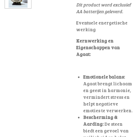
Dit product word exclusief
AA batterijen geleverd.
Eventuele energetische
werking
Kernwerking en
Eigenschappen van
Agaat:
Emotionele balans:
Agaat brengt lichaam
en geest in harmonie,
vermindert stress en
helpt negatieve
emoties te verwerken.
Bescherming &
Aarding:
De steen
biedt een gevoel van