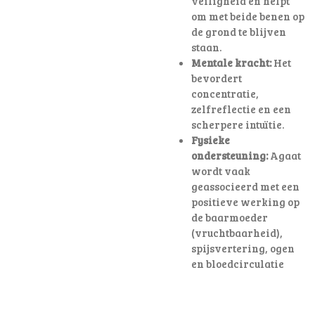
veiligheid en helpt
om met beide benen op
de grond te blijven
staan.
Mentale kracht:
Het
bevordert
concentratie,
zelfreflectie en een
scherpere intuïtie.
Fysieke
ondersteuning:
Agaat
wordt vaak
geassocieerd met een
positieve werking op
de baarmoeder
(vruchtbaarheid),
spijsvertering, ogen
en bloedcirculatie