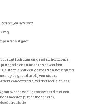
 batterijen geleverd.
rking
ppen van Agaat:
 brengt lichaam en geest in harmonie,
lpt negatieve emoties te verwerken.
:
De steen biedt een gevoel van veiligheid
nen op de grond te blijven staan.
rdert concentratie, zelfreflectie en een
gaat wordt vaak geassocieerd met een
 baarmoeder (vruchtbaarheid),
bloedcirculatie