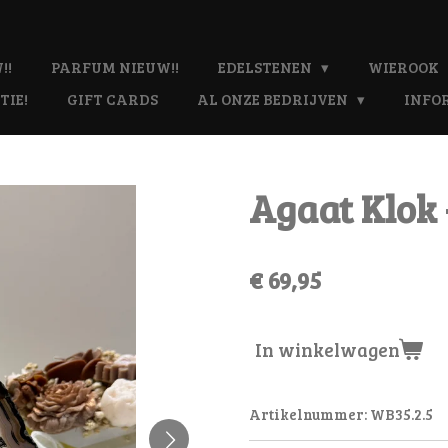
!!
PARFUM NIEUW!!
EDELSTENEN
WIEROOK
TIE!
GIFT CARDS
AL ONZE BEDRIJVEN
INFO
Agaat Klok 
€ 69,95
In winkelwagen
Artikelnummer:
WB35.2.5