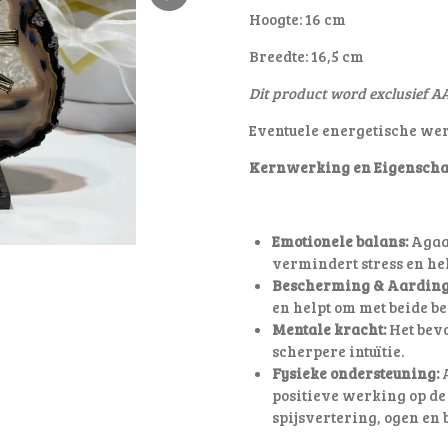
Hoogte: 16 cm
Breedte: 16,5 cm
Dit product word exclusief AA
Eventuele energetische we
Kernwerking en Eigenscha
Emotionele balans:
Agaat
vermindert stress en he
Bescherming & Aarding
en helpt om met beide be
Mentale kracht:
Het bevo
scherpere intuïtie.
Fysieke ondersteuning:
A
positieve werking op de
spijsvertering, ogen en 