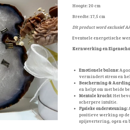
Hoogte: 20 cm
Breedte: 17,5 cm
Dit product word exclusief AA
Eventuele energetische we
Kernwerking en Eigenscha
Emotionele balans:
Agaat
vermindert stress en he
Bescherming & Aarding
en helpt om met beide be
Mentale kracht:
Het bevo
scherpere intuïtie.
Fysieke ondersteuning:
A
positieve werking op de
spijsvertering, ogen en 