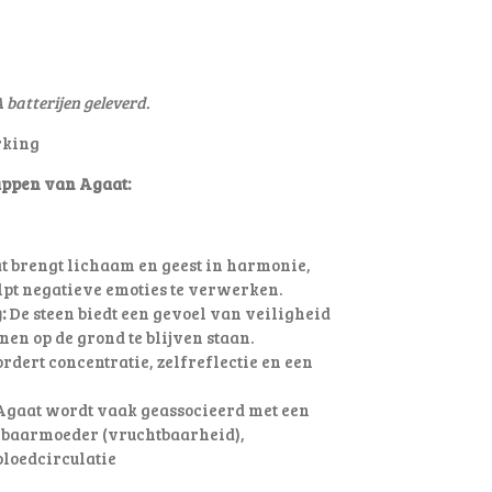
 batterijen geleverd.
rking
ppen van Agaat:
 brengt lichaam en geest in harmonie,
lpt negatieve emoties te verwerken.
:
De steen biedt een gevoel van veiligheid
nen op de grond te blijven staan.
rdert concentratie, zelfreflectie en een
gaat wordt vaak geassocieerd met een
 baarmoeder (vruchtbaarheid),
bloedcirculatie