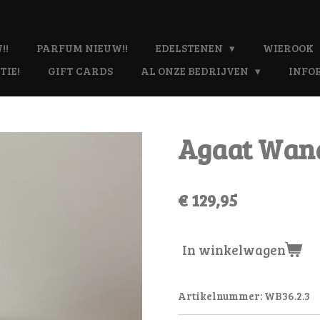
!!
PARFUM NIEUW!!
EDELSTENEN
WIEROOK
TIE!
GIFT CARDS
AL ONZE BEDRIJVEN
INFO
Agaat Wand
€ 129,95
In winkelwagen
Artikelnummer:
WB36.2.3