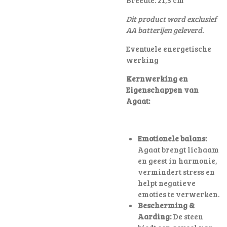
Dit product word exclusief
AA batterijen geleverd.
Eventuele energetische
werking
Kernwerking en
Eigenschappen van
Agaat:
Emotionele balans:
Agaat brengt lichaam
en geest in harmonie,
vermindert stress en
helpt negatieve
emoties te verwerken.
Bescherming &
Aarding:
De steen