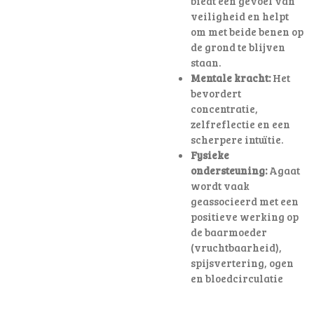
biedt een gevoel van
veiligheid en helpt
om met beide benen op
de grond te blijven
staan.
Mentale kracht:
Het
bevordert
concentratie,
zelfreflectie en een
scherpere intuïtie.
Fysieke
ondersteuning:
Agaat
wordt vaak
geassocieerd met een
positieve werking op
de baarmoeder
(vruchtbaarheid),
spijsvertering, ogen
en bloedcirculatie