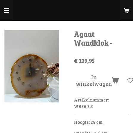
Ga
direct
naar
de
Agaat
hoofdinhoud
Wandklok -
€ 129,95
In
winkelwagen
Artikelnummer:
WB36.3.3
Hoogte: 24 cm
Breedte: 21,5 cm