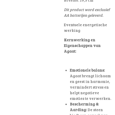
Dit product word exclusief
AA batterijen geleverd.
Eventuele energetische
werking
Kernwerking en
Eigenschappen van
Agaat:
Emotionele balans:
Agaat brengt lichaam
en geest in harmonie,
vermindert stress en
helpt negatieve
emoties te verwerken.
Bescherming &
Aarding:
De steen