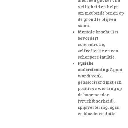
biedt een gevoel van
veiligheid en helpt
om met beide benen op
de grond te blijven
staan.
Mentale kracht:
Het
bevordert
concentratie,
zelfreflectie en een
scherpere intuïtie.
Fysieke
ondersteuning:
Agaat
wordt vaak
geassocieerd met een
positieve werking op
de baarmoeder
(vruchtbaarheid),
spijsvertering, ogen
en bloedcirculatie