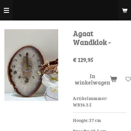
Ga
direct
naar
de
Agaat
hoofdinhoud
Wandklok -
€ 129,95
In
winkelwagen
Artikelnummer:
WB36.3.5
Hoogte: 27 cm
Breedte: 19,5 cm