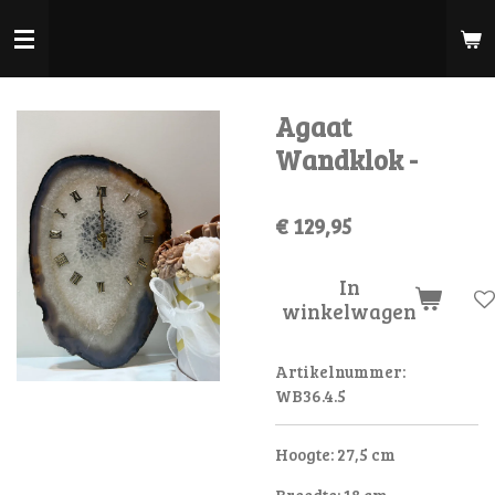
Ga
direct
naar
de
Agaat
hoofdinhoud
Wandklok -
€ 129,95
In
winkelwagen
Artikelnummer:
WB36.4.5
Hoogte: 27,5 cm
Breedte: 18 cm