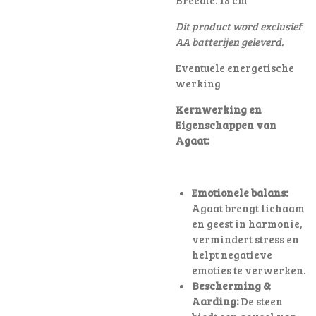
Dit product word exclusief
AA batterijen geleverd.
Eventuele energetische
werking
Kernwerking en
Eigenschappen van
Agaat:
Emotionele balans:
Agaat brengt lichaam
en geest in harmonie,
vermindert stress en
helpt negatieve
emoties te verwerken.
Bescherming &
Aarding:
De steen