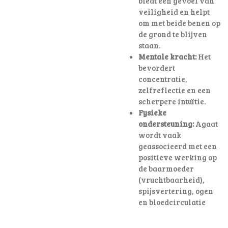
biedt een gevoel van
veiligheid en helpt
om met beide benen op
de grond te blijven
staan.
Mentale kracht:
Het
bevordert
concentratie,
zelfreflectie en een
scherpere intuïtie.
Fysieke
ondersteuning:
Agaat
wordt vaak
geassocieerd met een
positieve werking op
de baarmoeder
(vruchtbaarheid),
spijsvertering, ogen
en bloedcirculatie