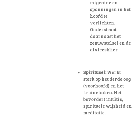
migraine en
spanningen in het
hoofd te
verlichten
.
Ondersteunt
daarnaast het
zenuwstelsel en de
alvleesklier.
Spiritueel:
Werkt
sterk op het derde oog
(voorhoofd) en het
kruinchakra. Het
bevordert intuïtie,
spirituele wijsheid en
meditatie.