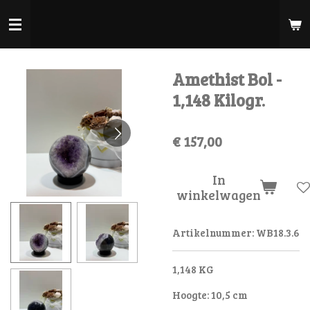
Ga
direct
naar
de
Amethist Bol -
hoofdinhoud
1,148 Kilogr.
€ 157,00
In
winkelwagen
Artikelnummer:
WB18.3.6
1,148 KG
Hoogte: 10,5 cm