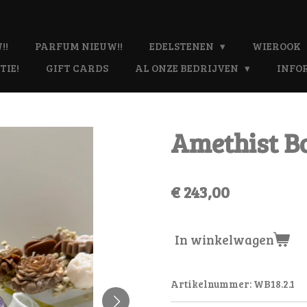
!!
PARFUM NIEUW!!
EDELSTENEN
WIEROOK
TIE!
GIFT CARDS
AL ONZE BEDRIJVEN
INFO
Amethist Bol
€ 243,00
In winkelwagen
Artikelnummer:
WB18.2.1