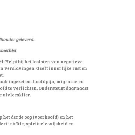
lhouder geleverd.
Amethist
l:
Helpt bij het loslaten van negatieve
n verslavingen. Geeft innerlijke rust en
t.
ak ingezet om hoofdpijn, migraine en
ofd te verlichten
. Ondersteunt daarnaast
e alvleesklier.
p het derde oog (voorhoofd) en het
rt intuïtie, spirituele wijsheid en