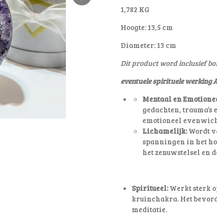
1,782 KG
Hoogte: 13,5 cm
Diameter: 13 cm
Dit product word inclusief bo
eventuele spirituele werking 
Mentaal en Emotionee
gedachten, trauma’s e
emotioneel evenwich
Lichamelijk:
Wordt va
spanningen in het ho
het zenuwstelsel en d
Spiritueel:
Werkt sterk o
kruinchakra. Het bevorde
meditatie.