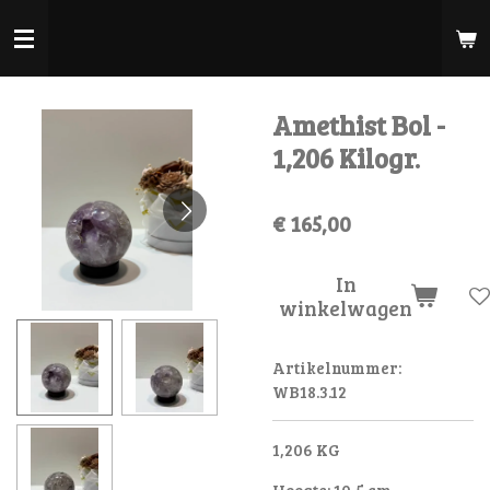
Ga
direct
naar
de
Amethist Bol -
hoofdinhoud
1,206 Kilogr.
€ 165,00
In
winkelwagen
Artikelnummer:
WB18.3.12
1,206 KG
Hoogte: 10,5 cm