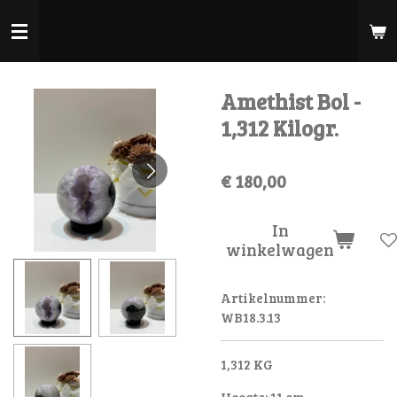
Ga
direct
naar
de
Amethist Bol -
hoofdinhoud
1,312 Kilogr.
€ 180,00
In
winkelwagen
Artikelnummer:
WB18.3.13
1,312 KG
Hoogte: 11 cm