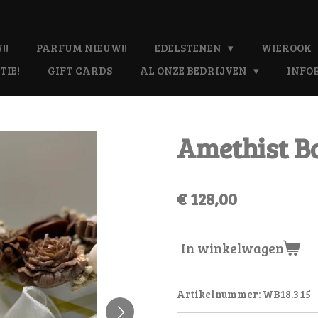
!!
PARFUM NIEUW!!
EDELSTENEN
WIEROOK
TIE!
GIFT CARDS
AL ONZE BEDRIJVEN
INFO
Amethist Bol
€ 128,00
In winkelwagen
Artikelnummer:
WB18.3.15