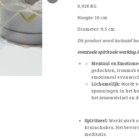
0,928 KG
Hoogte: 10 cm
Diameter: 9,5 cm
Dit product word inclusief bo
eventuele spirituele werking 
Mentaal en Emotionee
gedachten, trauma’s e
emotioneel evenwich
Lichamelijk:
Wordt va
spanningen in het ho
het zenuwstelsel en d
Spiritueel:
Werkt sterk o
kruinchakra. Het bevorde
meditatie.