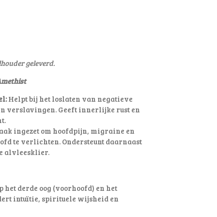
lhouder geleverd.
Amethist
l:
Helpt bij het loslaten van negatieve
n verslavingen. Geeft innerlijke rust en
t.
ak ingezet om hoofdpijn, migraine en
ofd te verlichten
. Ondersteunt daarnaast
e alvleesklier.
p het derde oog (voorhoofd) en het
rt intuïtie, spirituele wijsheid en