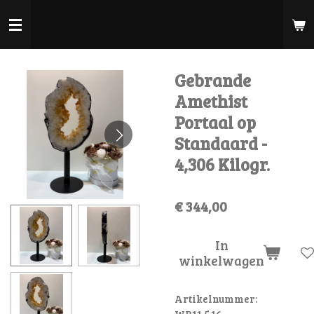
Ga
direct
naar
de
Gebrande
hoofdinhoud
Amethist
Portaal op
Standaard -
4,306 Kilogr.
€ 344,00
In
winkelwagen
Artikelnummer:
WB11.5.16