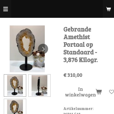
Ga
direct
naar
de
Gebrande
hoofdinhoud
Amethist
Portaal op
Standaard -
3,876 Kilogr.
€ 310,00
In
winkelwagen
Artikelnummer:
WB11.5.18