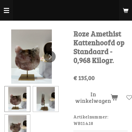
Ga
direct
naar
de
Roze Amethist
hoofdinhoud
Kattenhoofd op
Standaard -
0,968 Kilogr.
€ 135,00
In
winkelwagen
Artikelnummer:
WB11.4.18