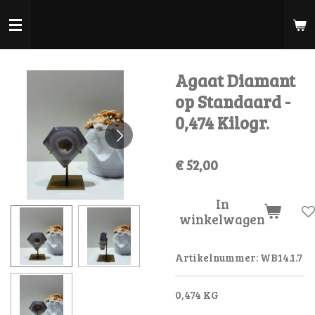
Ga
direct
naar
de
Agaat Diamant
hoofdinhoud
op Standaard -
0,474 Kilogr.
€ 52,00
In
winkelwagen
Artikelnummer:
WB14.1.7
0,474 KG