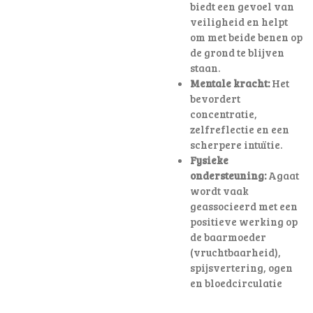
biedt een gevoel van
veiligheid en helpt
om met beide benen op
de grond te blijven
staan.
Mentale kracht:
Het
bevordert
concentratie,
zelfreflectie en een
scherpere intuïtie.
Fysieke
ondersteuning:
Agaat
wordt vaak
geassocieerd met een
positieve werking op
de baarmoeder
(vruchtbaarheid),
spijsvertering, ogen
en bloedcirculatie