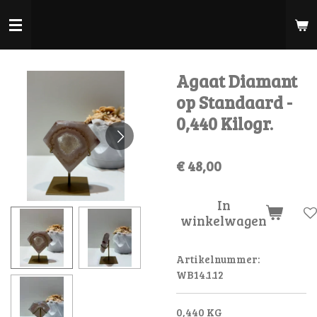
Ga
direct
naar
de
Agaat Diamant
hoofdinhoud
op Standaard -
0,440 Kilogr.
€ 48,00
In
winkelwagen
Artikelnummer:
WB14.1.12
0,440 KG