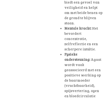
biedt een gevoel van
veiligheid en helpt
om met beide benen op
de grond te blijven
staan.
Mentale kracht:
Het
bevordert
concentratie,
zelfreflectie en een
scherpere intuïtie.
Fysieke
ondersteuning:
Agaat
wordt vaak
geassocieerd met een
positieve werking op
de baarmoeder
(vruchtbaarheid),
spijsvertering, ogen
en bloedcirculatie