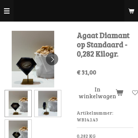
Ga
direct
naar
de
Agaat Diamant
hoofdinhoud
op Standaard -
0,282 Kilogr.
€ 31,00
In
winkelwagen
Artikelnummer:
WB14.1.43
0,282 KG