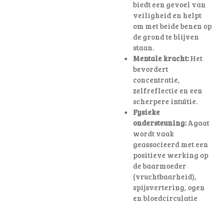
biedt een gevoel van
veiligheid en helpt
om met beide benen op
de grond te blijven
staan.
Mentale kracht:
Het
bevordert
concentratie,
zelfreflectie en een
scherpere intuïtie.
Fysieke
ondersteuning:
Agaat
wordt vaak
geassocieerd met een
positieve werking op
de baarmoeder
(vruchtbaarheid),
spijsvertering, ogen
en bloedcirculatie