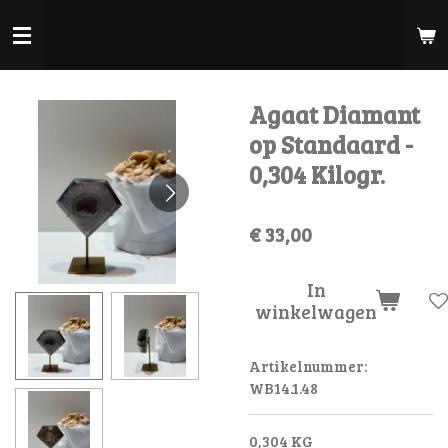
Ga
direct
naar
de
Agaat Diamant
hoofdinhoud
op Standaard -
0,304 Kilogr.
€ 33,00
In
winkelwagen
Artikelnummer:
WB14.1.48
0,304 KG