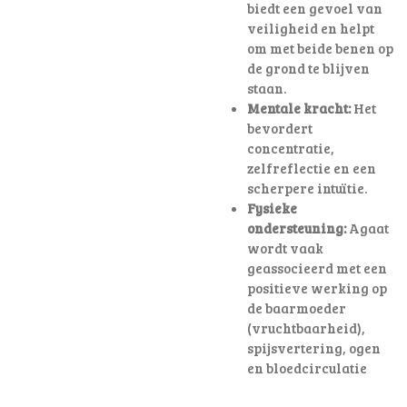
biedt een gevoel van
veiligheid en helpt
om met beide benen op
de grond te blijven
staan.
Mentale kracht:
Het
bevordert
concentratie,
zelfreflectie en een
scherpere intuïtie.
Fysieke
ondersteuning:
Agaat
wordt vaak
geassocieerd met een
positieve werking op
de baarmoeder
(vruchtbaarheid),
spijsvertering, ogen
en bloedcirculatie