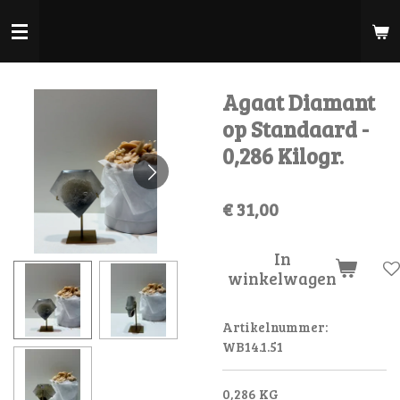
Ga
direct
naar
de
Agaat Diamant
hoofdinhoud
op Standaard -
0,286 Kilogr.
€ 31,00
In
winkelwagen
Artikelnummer:
WB14.1.51
0,286 KG