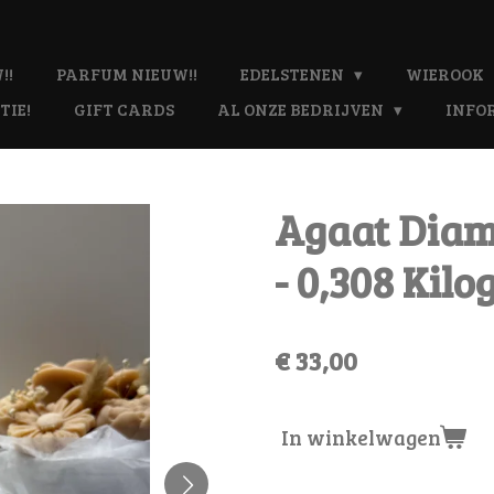
!!
PARFUM NIEUW!!
EDELSTENEN
WIEROOK
TIE!
GIFT CARDS
AL ONZE BEDRIJVEN
INFO
Agaat Diam
- 0,308 Kilog
€ 33,00
In winkelwagen