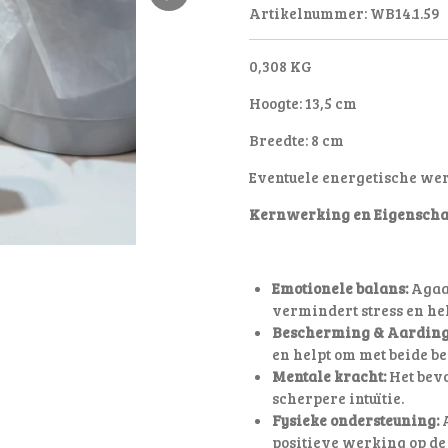
Artikelnummer:
WB14.1.59
0,308 KG
Hoogte: 13,5 cm
Breedte: 8 cm
Eventuele energetische we
Kernwerking en Eigenscha
Emotionele balans:
Agaat
vermindert stress en he
Bescherming & Aarding
en helpt om met beide be
Mentale kracht:
Het bevo
scherpere intuïtie.
Fysieke ondersteuning:
A
positieve werking op de