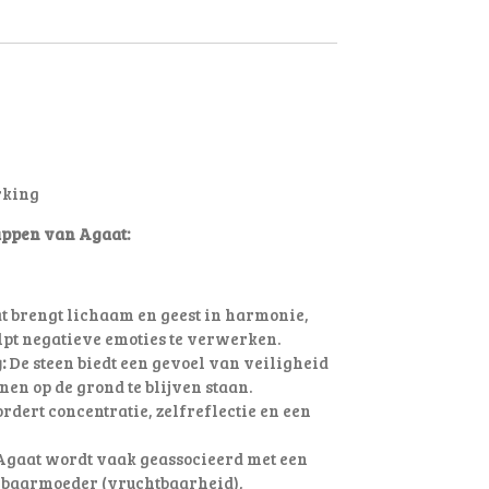
rking
ppen van Agaat:
 brengt lichaam en geest in harmonie,
lpt negatieve emoties te verwerken.
:
De steen biedt een gevoel van veiligheid
nen op de grond te blijven staan.
rdert concentratie, zelfreflectie en een
gaat wordt vaak geassocieerd met een
 baarmoeder (vruchtbaarheid),