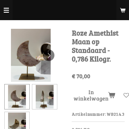
Ga
direct
naar
de
Roze Amethist
hoofdinhoud
Maan op
Standaard -
0,786 Kilogr.
€ 70,00
In
winkelwagen
Artikelnummer:
WB21.4.3