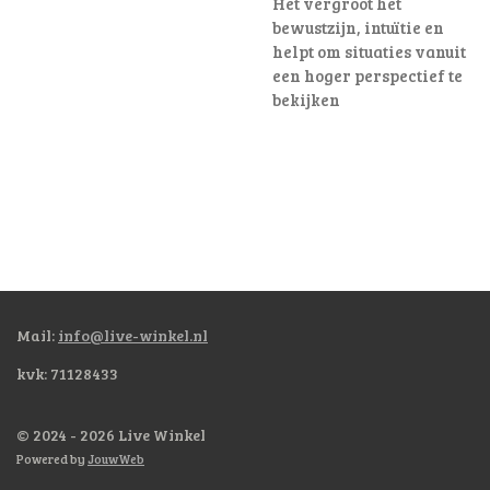
Het vergroot het
bewustzijn, intuïtie en
helpt om situaties vanuit
een hoger perspectief te
bekijken
Mail:
info@live-winkel.nl
kvk: 71128433
© 2024 - 2026 Live Winkel
Powered by
JouwWeb