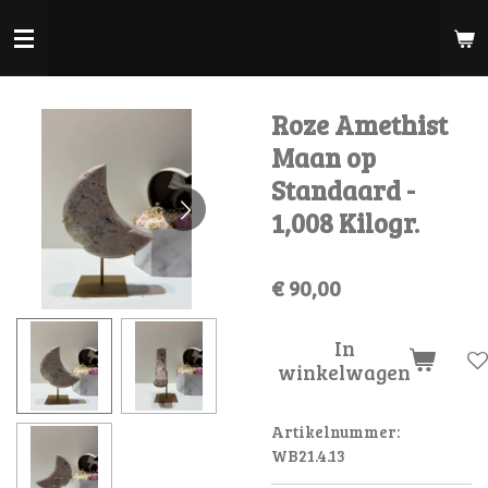
Ga
direct
naar
de
Roze Amethist
hoofdinhoud
Maan op
Standaard -
1,008 Kilogr.
€ 90,00
In
winkelwagen
Artikelnummer:
WB21.4.13