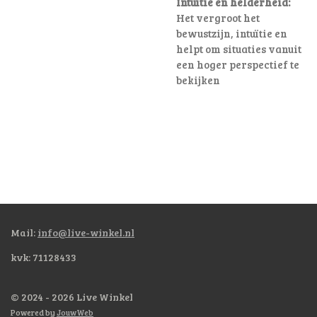
Intuïtie en helderheid:
Het vergroot het
bewustzijn, intuïtie en
helpt om situaties vanuit
een hoger perspectief te
bekijken
Mail:
info@live-winkel.nl
kvk: 71128433
© 2024 - 2026 Live Winkel
Powered by
JouwWeb