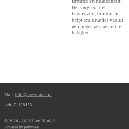
Intuïtie en helderheid:
Het vergroot het
bewustzijn, intuïtie en
helpt om situaties vanuit
een hoger perspectief te
bekijken
Mail:
info@live-winkel.nl
kvk: 71128433
© 2024 - 2026 Live Winkel
Powered by
JouwWeb