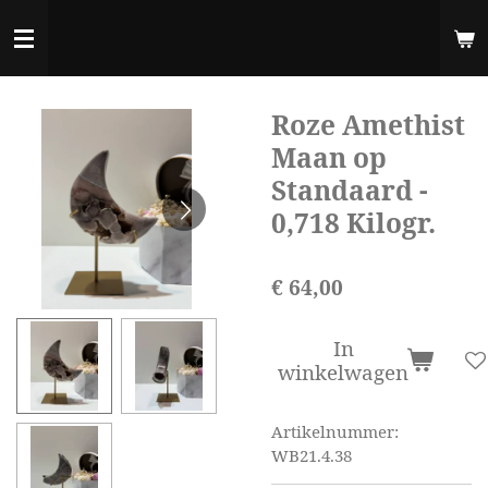
Ga
direct
naar
de
Roze Amethist
hoofdinhoud
Maan op
Standaard -
0,718 Kilogr.
€ 64,00
In
winkelwagen
Artikelnummer:
WB21.4.38