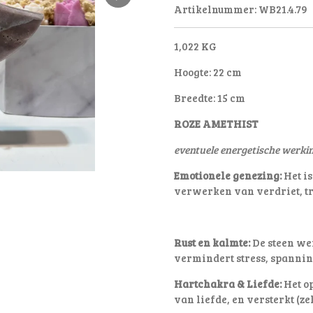
Artikelnummer:
WB21.4.79
1,022 KG
Hoogte: 22 cm
Breedte: 15 cm
ROZE AMETHIST
eventuele energetische werki
Emotionele genezing:
Het is
verwerken van verdriet, t
Rust en kalmte:
De steen we
vermindert stress, spanning
Hartchakra & Liefde:
Het op
van liefde, en versterkt (