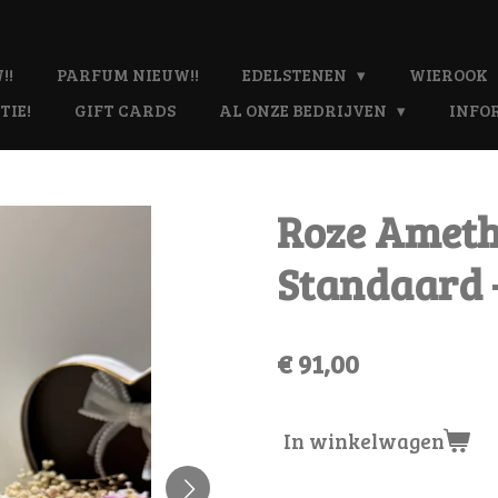
!!
PARFUM NIEUW!!
EDELSTENEN
WIEROOK
TIE!
GIFT CARDS
AL ONZE BEDRIJVEN
INFO
Roze Ameth
Standaard -
€ 91,00
In winkelwagen