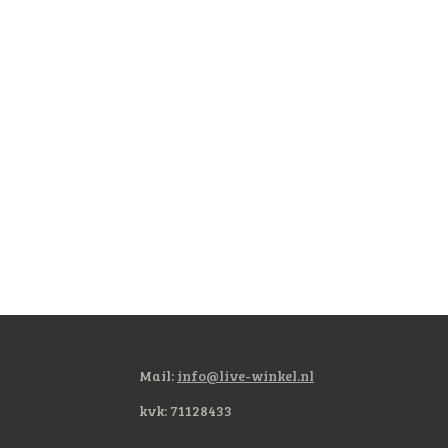
Mail:
info@live-winkel.nl
kvk: 71128433