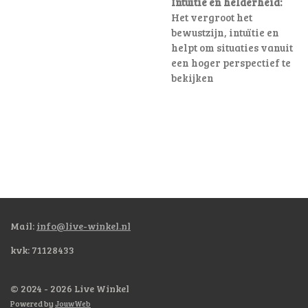
Intuïtie en helderheid:
Het vergroot het
bewustzijn, intuïtie en
helpt om situaties vanuit
een hoger perspectief te
bekijken
Mail:
info@live-winkel.nl
kvk: 71128433
© 2024 - 2026 Live Winkel
Powered by
JouwWeb