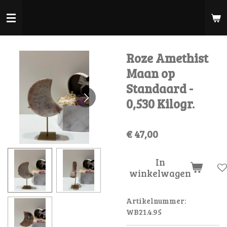
Ga
direct
naar
de
Roze Amethist
hoofdinhoud
Maan op
Standaard -
0,530 Kilogr.
€ 47,00
In
winkelwagen
Artikelnummer:
WB21.4.95