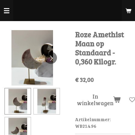
Ga
direct
naar
de
Roze Amethist
hoofdinhoud
Maan op
Standaard -
0,360 Kilogr.
€ 32,00
In
winkelwagen
Artikelnummer:
WB21.4.96