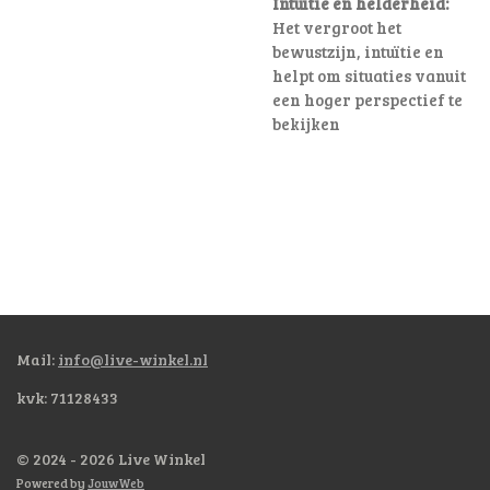
Intuïtie en helderheid:
Het vergroot het
bewustzijn, intuïtie en
helpt om situaties vanuit
een hoger perspectief te
bekijken
Mail:
info@live-winkel.nl
kvk: 71128433
© 2024 - 2026 Live Winkel
Powered by
JouwWeb