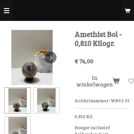
Ga
direct
naar
de
Amethist Bol -
hoofdinhoud
0,810 Kilogr.
€ 74,00
In
winkelwagen
Artikelnummer:
WB9.2.35
0,810 KG
Hoogte inclusief
Bolhouder: 9 cm