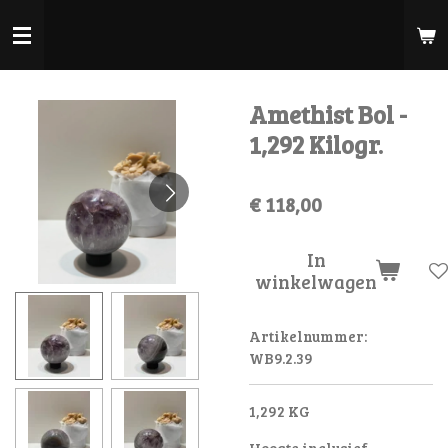
Ga
direct
naar
de
Amethist Bol -
hoofdinhoud
1,292 Kilogr.
€ 118,00
In
winkelwagen
Artikelnummer:
WB9.2.39
1,292 KG
Hoogte inclusief