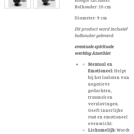
Bolhouder: 10 cm
Diameter: 9 cm
Dit product word inclusief
bolhouder geleverd.
eventuele spirituele
werking Amethist
Mentaal en
Emotioneel:
Helpt
bij het loslaten van
negatieve
gedachten,
trauma’s en
verslavingen.
Geeft innerlijke
rust en emotioneel
evenwicht.
Lichamelijk:
Wordt