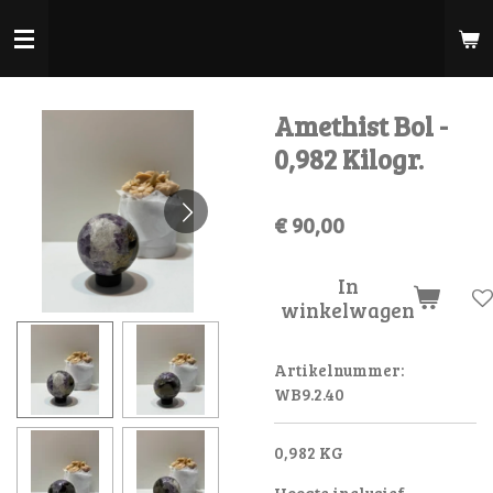
Ga
direct
naar
de
Amethist Bol -
hoofdinhoud
0,982 Kilogr.
€ 90,00
In
winkelwagen
Artikelnummer:
WB9.2.40
0,982 KG
Hoogte inclusief