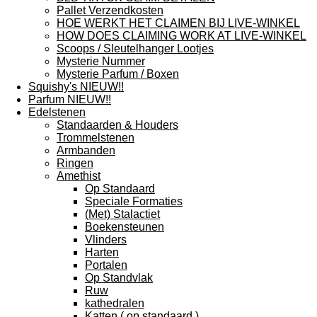
Pallet Verzendkosten
HOE WERKT HET CLAIMEN BIJ LIVE-WINKEL
HOW DOES CLAIMING WORK AT LIVE-WINKEL
Scoops / Sleutelhanger Lootjes
Mysterie Nummer
Mysterie Parfum / Boxen
Squishy's NIEUW!!
Parfum NIEUW!!
Edelstenen
Standaarden & Houders
Trommelstenen
Armbanden
Ringen
Amethist
Op Standaard
Speciale Formaties
(Met) Stalactiet
Boekensteunen
Vlinders
Harten
Portalen
Op Standvlak
Ruw
kathedralen
Katten ( op standaard )