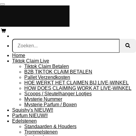
Ga
direct
naar
de
hoofdinhoud
Home
Tiktok Claim Live
Tiktok Claim Betalen
B2B TIKTOK CLAIM BETALEN
Pallet Verzendkosten
HOE WERKT HET CLAIMEN BIJ LIVE-WINKEL
HOW DOES CLAIMING WORK AT LIVE-WINKEL
Scoops / Sleutelhanger Lootjes
Mysterie Nummer
Mysterie Parfum / Boxen
Squishy's NIEUW!!
Parfum NIEUW!!
Edelstenen
Standaarden & Houders
Trommelstenen