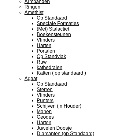
Armbanden
Ringen
Amethist
Op Standaard
Speciale Formaties
(Met) Stalactiet
Boekensteunen
Vlinders
Harten
Portalen
Op Standvlak
Ruw
kathedralen
Katten ( op standaard )
Agaat
Op Standaard
Sterren
Vlinders
Punters
Schijven (in Houder)
Manen
Geodes
Harten
Juwelen Doosje
Diamanten (op Standaard)