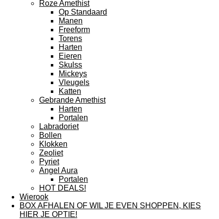
Roze Amethist
Op Standaard
Manen
Freeform
Torens
Harten
Eieren
Skulss
Mickeys
Vleugels
Katten
Gebrande Amethist
Harten
Portalen
Labradoriet
Bollen
Klokken
Zeoliet
Pyriet
Angel Aura
Portalen
HOT DEALS!
Wierook
BOX AFHALEN OF WIL JE EVEN SHOPPEN, KIES
HIER JE OPTIE!