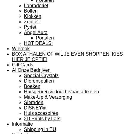
Portalen
Labradoriet
Bollen
Klokken
Zeoliet
Pyriet
Angel Aura
Portalen
HOT DEALS!
Wierook
BOX AFHALEN OF WIL JE EVEN SHOPPEN, KIES
HIER JE OPTIE!
Gift Cards
Al Onze Bedrijven
Special Crystalz
Dierenspullen
Boeken
Huisgeuren & douche/bad artikelen
Make-Up & Verzorging
Sieraden
DISNEY®
Huis accesoires
3D Prints by Lars
Informatie
Shipping In EU