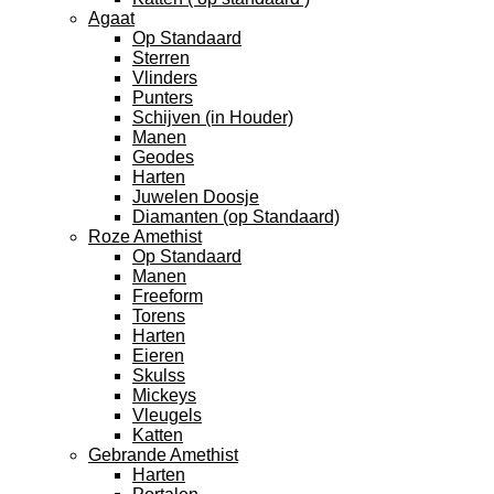
Agaat
Op Standaard
Sterren
Vlinders
Punters
Schijven (in Houder)
Manen
Geodes
Harten
Juwelen Doosje
Diamanten (op Standaard)
Roze Amethist
Op Standaard
Manen
Freeform
Torens
Harten
Eieren
Skulss
Mickeys
Vleugels
Katten
Gebrande Amethist
Harten