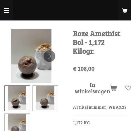
Ga
direct
naar
de
Roze Amethist
hoofdinhoud
Bol - 1,172
Kilogr.
€ 108,00
In
winkelwagen
Artikelnummer:
WB9.3.22
1,172 KG