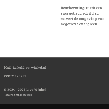
Bescherming:
Biedt een
energetisch schild en
zuivert de omgeving van
negatieve energieën.
Mail:
info@live-winkel.nl
kvk: 71128433
© 2024 - 2026 Live Winkel
Powered by
JouwWeb