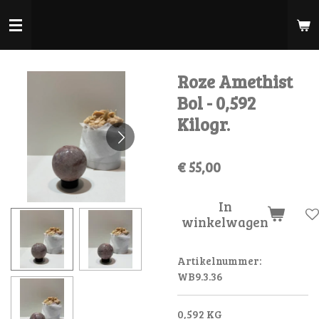
Ga
direct
naar
de
Roze Amethist
hoofdinhoud
Bol - 0,592
Kilogr.
€ 55,00
In
winkelwagen
Artikelnummer:
WB9.3.36
0,592 KG