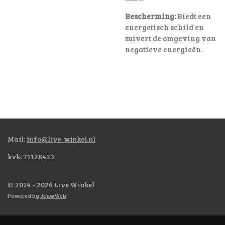
Bescherming:
Biedt een
energetisch schild en
zuivert de omgeving van
negatieve energieën.
Mail:
info@live-winkel.nl
kvk: 71128433
© 2024 - 2026 Live Winkel
Powered by
JouwWeb