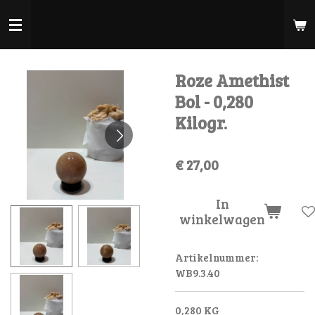
Ga
direct
naar
de
Roze Amethist
hoofdinhoud
Bol - 0,280
Kilogr.
€ 27,00
In
winkelwagen
Artikelnummer:
WB9.3.40
0,280 KG