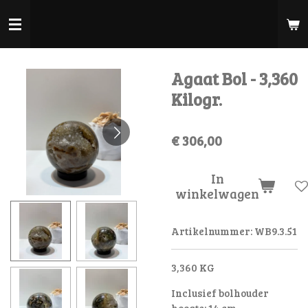
Ga
direct
naar
de
Agaat Bol - 3,360
hoofdinhoud
Kilogr.
€ 306,00
In
winkelwagen
Artikelnummer:
WB9.3.51
3,360 KG
Inclusief bolhouder
hoogte: 14 cm