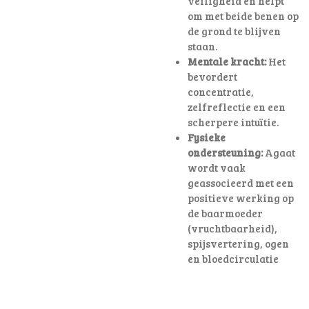
veiligheid en helpt
om met beide benen op
de grond te blijven
staan.
Mentale kracht:
Het
bevordert
concentratie,
zelfreflectie en een
scherpere intuïtie.
Fysieke
ondersteuning:
Agaat
wordt vaak
geassocieerd met een
positieve werking op
de baarmoeder
(vruchtbaarheid),
spijsvertering, ogen
en bloedcirculatie