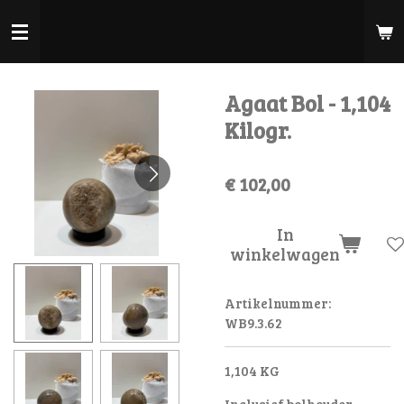
Ga
direct
naar
de
Agaat Bol - 1,104
hoofdinhoud
Kilogr.
€ 102,00
In
winkelwagen
Artikelnummer:
WB9.3.62
1,104 KG
Inclusief bolhouder