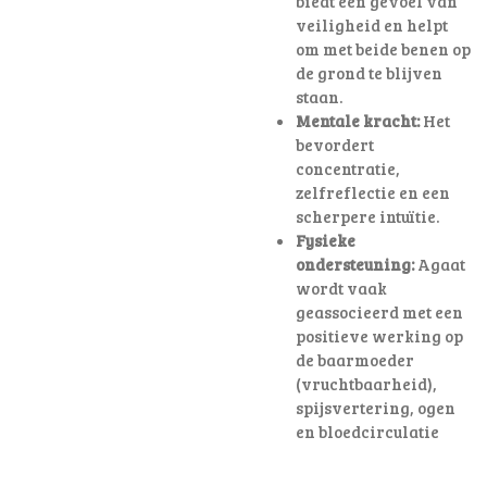
biedt een gevoel van
veiligheid en helpt
om met beide benen op
de grond te blijven
staan.
Mentale kracht:
Het
bevordert
concentratie,
zelfreflectie en een
scherpere intuïtie.
Fysieke
ondersteuning:
Agaat
wordt vaak
geassocieerd met een
positieve werking op
de baarmoeder
(vruchtbaarheid),
spijsvertering, ogen
en bloedcirculatie