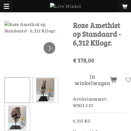
Ga
direct
naar
Roze Amethist
de
hoofdinhoud
op Standaard -
6,312 Kilogr.
€ 378,00
In
winkelwagen
Artikelnummer:
WB21.5.23
6,312 KG