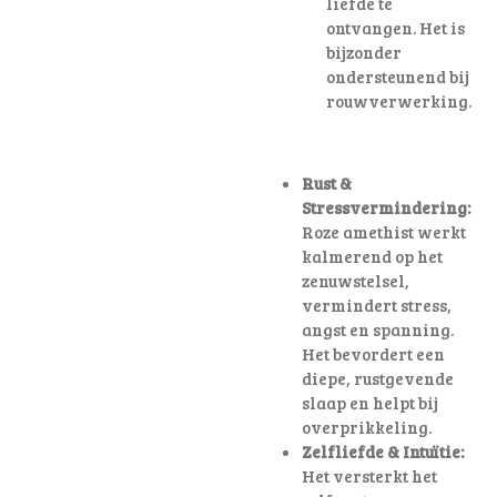
liefde te
ontvangen
. Het is
bijzonder
ondersteunend bij
rouwverwerking.
Rust &
Stressvermindering:
Roze amethist werkt
kalmerend op het
zenuwstelsel,
vermindert stress,
angst en spanning.
Het bevordert een
diepe, rustgevende
slaap en helpt bij
overprikkeling.
Zelfliefde & Intuïtie:
Het versterkt het