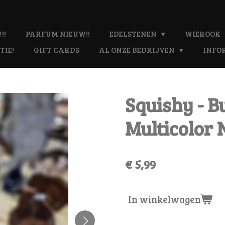
!!
PARFUM NIEUW!!
EDELSTENEN
WIEROOK
TIE!
GIFT CARDS
AL ONZE BEDRIJVEN
INFO
Squishy - Bu
Multicolor 
€ 5,99
In winkelwagen